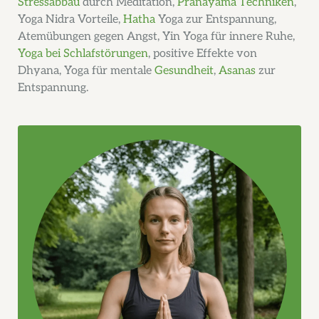
Stressabbau
durch Meditation,
Pranayama Techniken
,
Yoga Nidra Vorteile,
Hatha
Yoga zur Entspannung,
Atemübungen gegen Angst, Yin Yoga für innere Ruhe,
Yoga bei Schlafstörungen
, positive Effekte von
Dhyana, Yoga für mentale
Gesundheit
,
Asanas
zur
Entspannung.