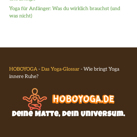
Yoga für Anfänger: Was du wirklich brauchst (und
was nicht)
HOBOYOGA
-
Das Yoga-Glossar
-
Wie bringt Yoga
innere Ruhe?
Deine Matte, dein Universum.