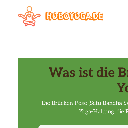
Zum
Inhalt
springen
Was ist die 
Y
Die Brücken-Pose (Setu Bandha Sa
Yoga-Haltung, die 