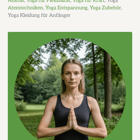
Asanas
,
Yoga für Flexibilität
,
Yoga für Kraft
, Yoga
Atemtechniken
,
Yoga Entspannung
,
Yoga Zubehör
,
Yoga Kleidung für Anfänger