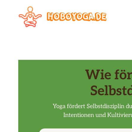
Zum
Inhalt
springen
Wie för
Selbst
Yoga fördert Selbstdisziplin d
Intentionen und Kultivier