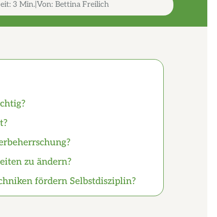
eit:
3 Min.
Von:
Bettina Freilich
chtig?
t?
perbeherrschung?
eiten zu ändern?
hniken fördern Selbstdisziplin?